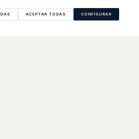
ODAS
ACEPTAR TODAS
CONFIGURAR
0
3
Participamos activamente
Además del capital, aportamos tecnología,
experiencia digital, apoyo operativo y
orientación estratégica para ayudar a las
empresas a crecer.