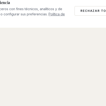
iencia
rceros con fines técnicos, analíticos y de
RECHAZAR T
o configurar sus preferencias.
Política de
0
2
Invertimos y colaboramos
Invertimos de forma selectiva en negocios
digitales y colaboramos con
emprendedores y operadores que están
construyendo empresas ambiciosas.