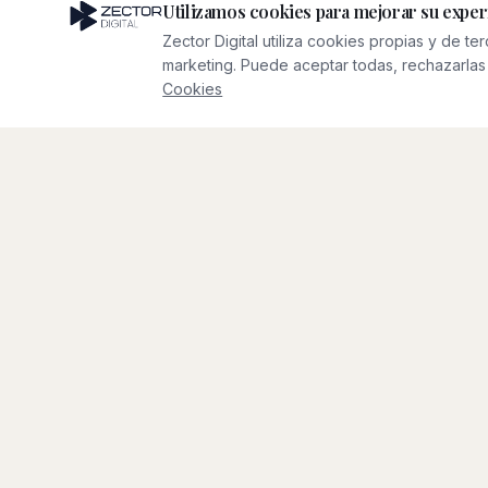
Utilizamos cookies para mejorar su exper
NUESTRO ENFOQUE
Zector Digital utiliza cookies propias y de te
Qué Hacemos
marketing. Puede aceptar todas, rechazarlas 
Cookies
0
1
Construimos negocios
Creamos y desarrollamos nuestras
propias iniciativas digitales, centrándonos
en el crecimiento a largo plazo, modelos
de negocio sostenibles y excelencia