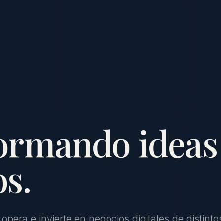
ormando ideas
s.
, opera e invierte en negocios digitales de distinto