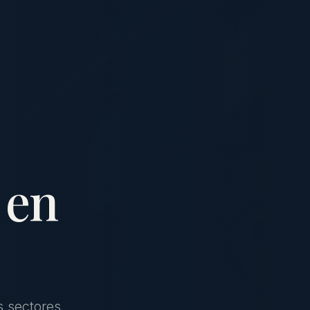
 en
s sectores,