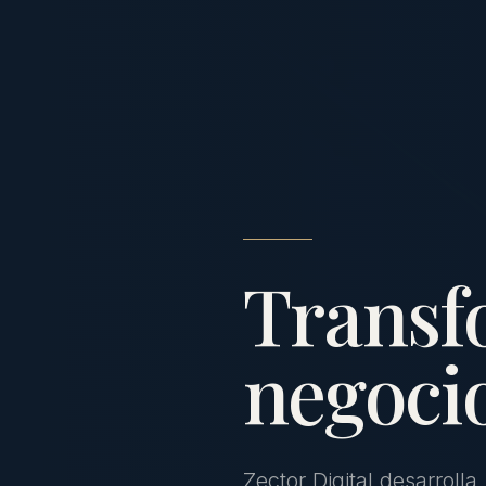
Transf
negocio
Zector Digital desarrolla