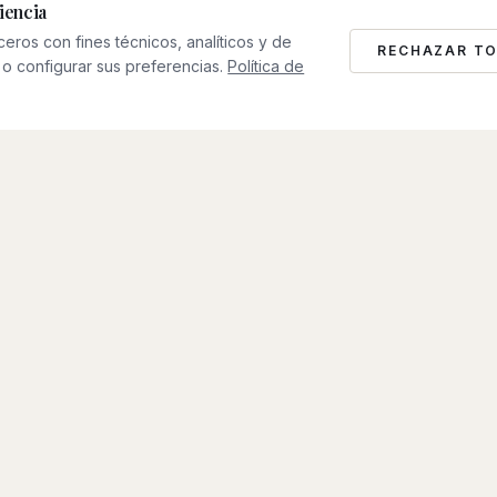
iencia
rceros con fines técnicos, analíticos y de
RECHAZAR T
o configurar sus preferencias.
Política de
0
2
Invertimos y colaboramos
Invertimos de forma selectiva en negocios
digitales y colaboramos con
emprendedores y operadores que están
construyendo empresas ambiciosas.