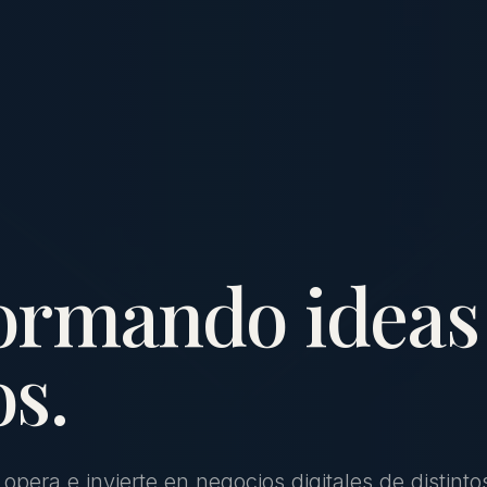
ormando ideas
s.
, opera e invierte en negocios digitales de distinto