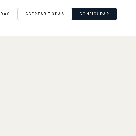
ODAS
ACEPTAR TODAS
CONFIGURAR
0
3
Participamos activamente
Además del capital, aportamos tecnología,
experiencia digital, apoyo operativo y
orientación estratégica para ayudar a las
empresas a crecer.