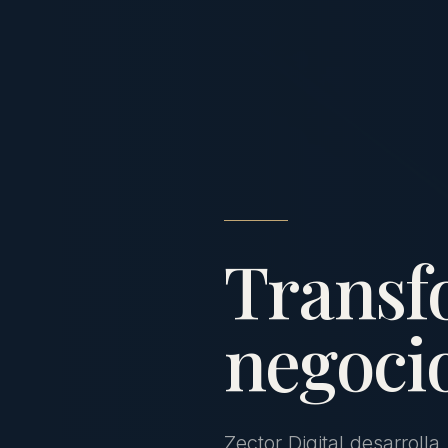
Transf
negocio
Zector Digital desarrolla