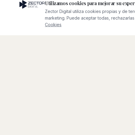
Utilizamos cookies para mejorar su exper
NUESTRO ENFOQUE
Zector Digital utiliza cookies propias y de te
Qué Hacemos
marketing. Puede aceptar todas, rechazarlas 
Cookies
0
1
Construimos negocios
Creamos y desarrollamos nuestras
propias iniciativas digitales, centrándonos
en el crecimiento a largo plazo, modelos
de negocio sostenibles y excelencia