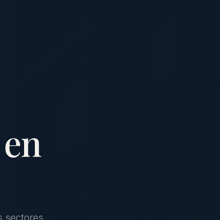
 en
s sectores,